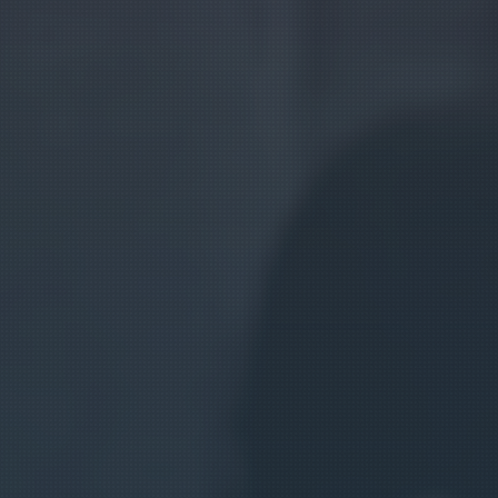
EU
/
ES