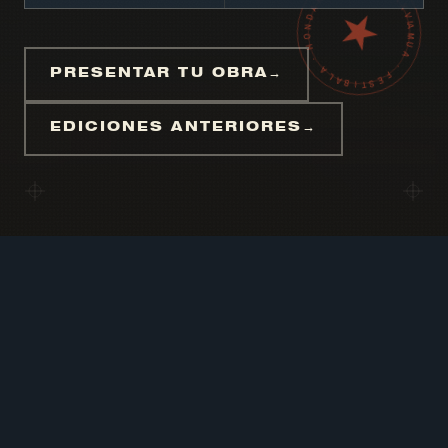
AMUA · FESTIBALA · HONDARRIBIA · MMXXVI · VI · EDIZIOA ·
PRESENTAR TU OBRA
→
EDICIONES ANTERIORES
→
AMUA FESTIBALA
✳
VI. EDIZIOA
✳
CONVOCATORIA ABIERTA —
DEIALDIA ZABALIK
Presenta tu obra a la
VI edición