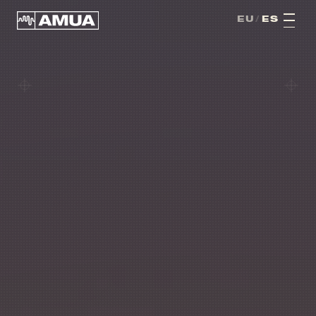
AMUA · FESTIBALA · HONDARRIBIA · MMXXVI · VI · EDIZIOA ·
EU
/
ES