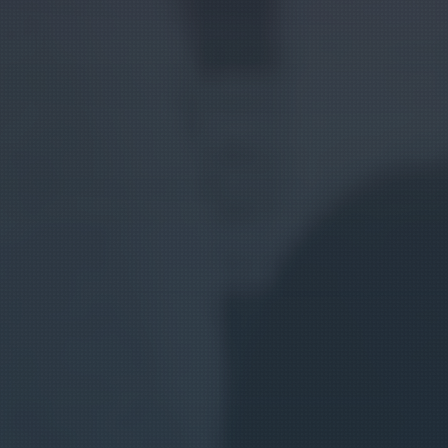
EU
/
ES