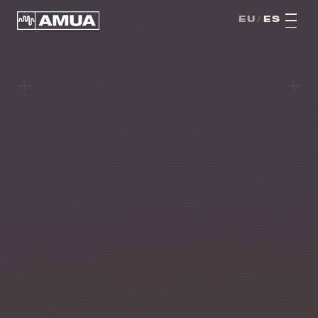
AMUA · FESTIBALA · HONDARRIBIA · MMXXVI · VI · EDIZIOA ·
EU
/
ES